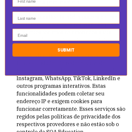
disponíveis para você em
www.SQAEducation.org.
Last name
A SQA Education também poderá entrar em
contato com você para realizar pesquisas
e/ou questionários relacionados à sua
Email
opinião sobre serviços atuais ou futuros
que poderão ser oferecidos.
SUBMIT
A SQA Education utiliza diversas
funcionalidades de redes sociais de
terceiros, incluindo, entre outras, Facebook,
Instagram, WhatsApp, TikTok, LinkedIn e
outros programas interativos. Estas
funcionalidades podem coletar seu
endereço IP e exigem cookies para
funcionar corretamente. Esses serviços são
regidos pelas políticas de privacidade dos
respectivos provedores e não estão sob o
controle da SQA Education.