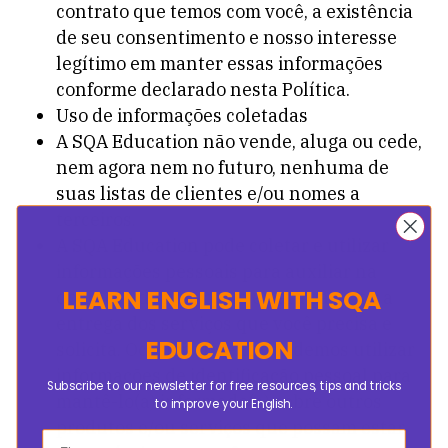
contrato que temos com você, a existência
de seu consentimento e nosso interesse
legítimo em manter essas informações
conforme declarado nesta Política.
Uso de informações coletadas
A SQA Education não vende, aluga ou cede,
nem agora nem no futuro, nenhuma de
suas listas de clientes e/ou nomes a
terceiros.
A SQA Education pode coletar e utilizar
informações pessoais para auxiliar na
LEARN ENGLISH
WITH SQA
operação do nosso site e para garantir a
entrega dos serviços que você precisa e
EDUCATION
solicita. Ocasionalmente, podemos utilizar
informações de identificação pessoal para
Subscribe to our newsletter for free resources, tips and tricks
mantê-lo(a) informado(a) sobre outros
to improve your English.
produtos e/ou serviços que possam estar
First name