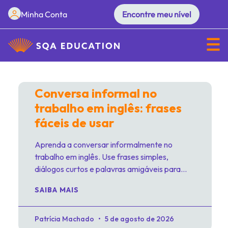
Minha Conta
Encontre meu nível
Conversa informal no
trabalho em inglês: frases
fáceis de usar
Aprenda a conversar informalmente no
trabalho em inglês. Use frases simples,
diálogos curtos e palavras amigáveis ​​para
conversar com seus colegas e se sentir mais
SAIBA MAIS
confiante.
Patrícia Machado
5 de agosto de 2026