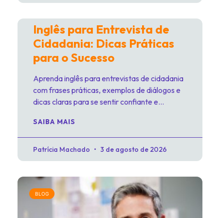
Inglês para Entrevista de
Cidadania: Dicas Práticas
para o Sucesso
Aprenda inglês para entrevistas de cidadania
com frases práticas, exemplos de diálogos e
dicas claras para se sentir confiante e
preparado para sua entrevista de
SAIBA MAIS
naturalização nos EUA.
Patrícia Machado
3 de agosto de 2026
BLOG