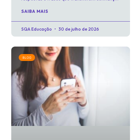
Um guia prático e acessível para profissionais
SAIBA MAIS
imigrantes nos EUA.
SQA Educação
30 de julho de 2026
BLOG